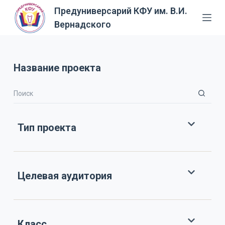
Предуниверсарий КФУ им. В.И.
П
Вернадского
е
р
е
й
Название проекта
т
и
к
с
Тип проекта
у
т
и
Целевая аудитория
Класс