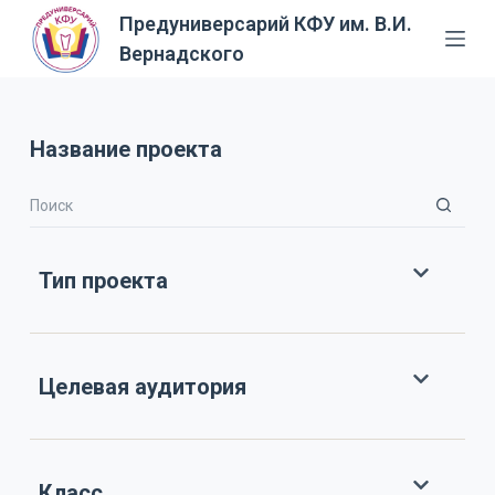
Предуниверсарий КФУ им. В.И.
П
Вернадского
е
р
е
й
Название проекта
т
и
к
с
Тип проекта
у
т
и
Целевая аудитория
Класс