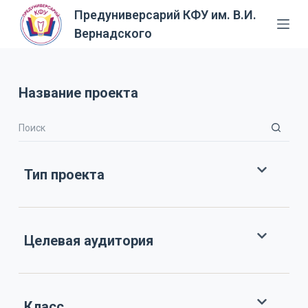
Предуниверсарий КФУ им. В.И.
П
Вернадского
е
р
е
й
Название проекта
т
и
к
с
Тип проекта
у
т
и
Целевая аудитория
Класс