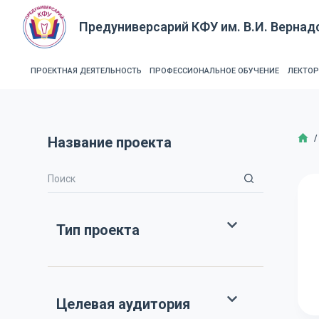
П
Предуниверсарий КФУ им. В.И. Вернад
е
р
е
ПРОЕКТНАЯ ДЕЯТЕЛЬНОСТЬ
ПРОФЕССИОНАЛЬНОЕ ОБУЧЕНИЕ
ЛЕКТО
й
т
и
Г
/
Название проекта
к
с
у
т
и
Тип проекта
Целевая аудитория