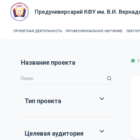
П
Предуниверсарий КФУ им. В.И. Вернад
е
р
е
ПРОЕКТНАЯ ДЕЯТЕЛЬНОСТЬ
ПРОФЕССИОНАЛЬНОЕ ОБУЧЕНИЕ
ЛЕКТО
й
т
и
Г
/
Название проекта
к
с
у
т
и
Тип проекта
Целевая аудитория