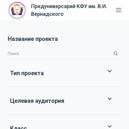
Предуниверсарий КФУ им. В.И.
П
Вернадского
е
р
е
й
Название проекта
т
и
к
с
Тип проекта
у
т
и
Целевая аудитория
Класс