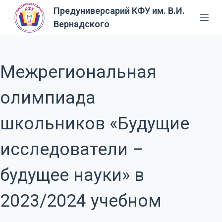
Предуниверсарий КФУ им. В.И.
П
Вернадского
е
р
е
й
Межрегиональная
т
и
олимпиада
к
с
школьников «Будущие
у
т
исследователи –
и
будущее науки» в
2023/2024 учебном