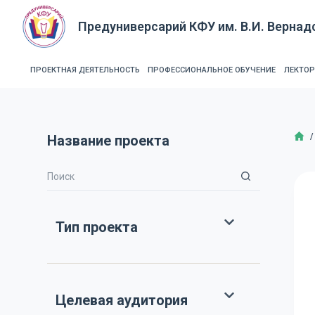
П
Предуниверсарий КФУ им. В.И. Вернад
е
р
е
ПРОЕКТНАЯ ДЕЯТЕЛЬНОСТЬ
ПРОФЕССИОНАЛЬНОЕ ОБУЧЕНИЕ
ЛЕКТО
й
т
и
Г
/
Название проекта
к
с
у
т
и
Тип проекта
Целевая аудитория