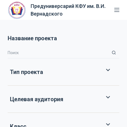
Предуниверсарий КФУ им. В.И.
П
Вернадского
е
р
е
й
Название проекта
т
и
к
с
Тип проекта
у
т
и
Целевая аудитория
Класс