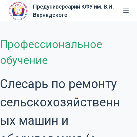
Предуниверсарий КФУ им. В.И.
П
Вернадского
е
р
е
й
Профессиональное
т
и
обучение
к
с
у
Слесарь по ремонту
т
и
сельскохозяйственн
ых машин и