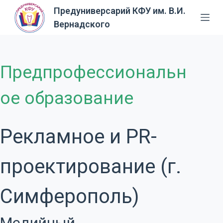
Предуниверсарий КФУ им. В.И.
П
Вернадского
е
р
е
й
Предпрофессиональн
т
и
ое образование
к
с
у
Рекламное и PR-
т
и
проектирование (г.
Симферополь)
Медийный