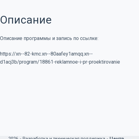
Описание
Описание программы и запись по ссылке:
https://xn--82-kmc.xn--80aafey1amqq.xn--
d1acj3b/program/18861-reklamnoe-i-pr-proektirovanie
2026 -
Разработка и техническая поддержка -
Центр