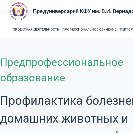
П
Предуниверсарий КФУ им. В.И. Вернад
е
р
е
ПРОЕКТНАЯ ДЕЯТЕЛЬНОСТЬ
ПРОФЕССИОНАЛЬНОЕ ОБУЧЕНИЕ
ЛЕКТО
й
т
и
Предпрофессиональное
к
с
образование
у
т
и
Профилактика болезне
домашних животных и