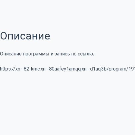
Описание
Описание программы и запись по ссылке:
https://xn--82-kmc.xn--80aafey1amqq.xn--d1acj3b/program/1917