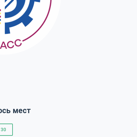
ось мест
30