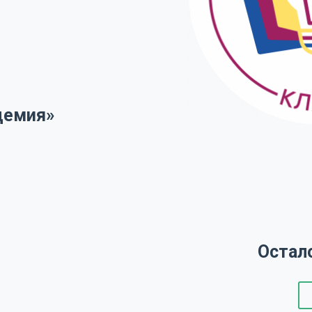
демия»
Остал