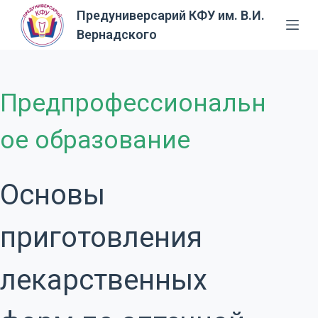
Предуниверсарий КФУ им. В.И.
П
Вернадского
е
р
е
й
Предпрофессиональн
т
и
ое образование
к
с
у
Основы
т
и
приготовления
лекарственных