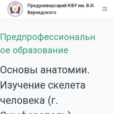
Предуниверсарий КФУ им. В.И.
П
Вернадского
е
р
е
й
Предпрофессиональн
т
и
ое образование
к
с
у
Основы анатомии.
т
и
Изучение скелета
человека (г.