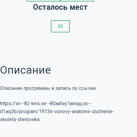
Осталось мест
20
Описание
Описание программы и запись по ссылке:
https://xn--82-kmc.xn--80aafey1amqq.xn--
d1acj3b/program/19136-osnovy-anatomii-izuchenie-
skeleta-cheloveka