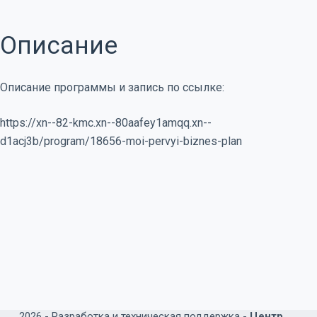
Описание
Описание программы и запись по ссылке:
https://xn--82-kmc.xn--80aafey1amqq.xn--
d1acj3b/program/18656-moi-pervyi-biznes-plan
2026 -
Разработка и техническая поддержка -
Центр