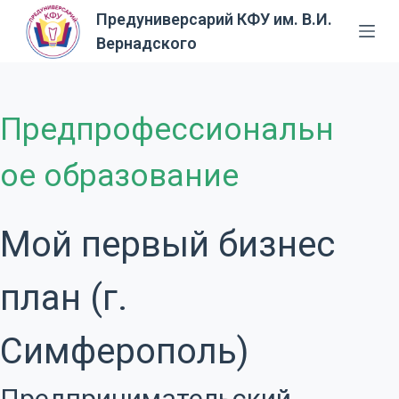
Предуниверсарий КФУ им. В.И.
П
Вернадского
е
р
е
й
Предпрофессиональн
т
и
ое образование
к
с
у
Мой первый бизнес
т
и
план (г.
Симферополь)
Предпринимательский