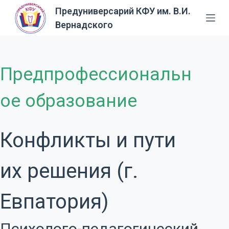
Предуниверсарий КФУ им. В.И.
П
Вернадского
е
р
е
й
Предпрофессиональн
т
и
ое образование
к
с
у
Конфликты и пути
т
и
их решения (г.
Евпатория)
Психолого-педагогический