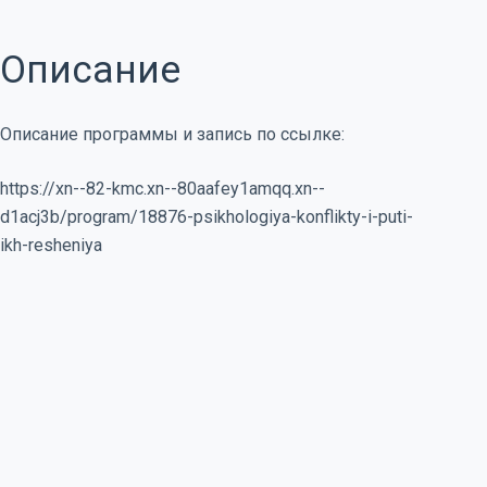
Описание
Описание программы и запись по ссылке:
https://xn--82-kmc.xn--80aafey1amqq.xn--
d1acj3b/program/18876-psikhologiya-konflikty-i-puti-
ikh-resheniya