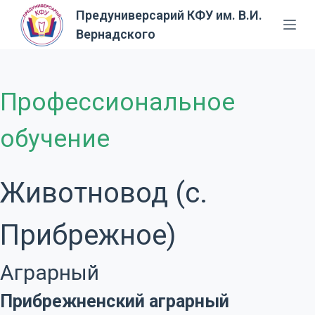
Предуниверсарий КФУ им. В.И.
П
Вернадского
е
р
е
й
Профессиональное
т
и
обучение
к
с
у
Животновод (с.
т
и
Прибрежное)
Аграрный
Прибрежненский аграрный