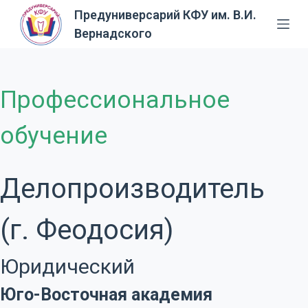
Предуниверсарий КФУ им. В.И.
П
Вернадского
е
р
е
й
Профессиональное
т
и
обучение
к
с
у
Делопроизводитель
т
и
(г. Феодосия)
Юридический
Юго-Восточная академия