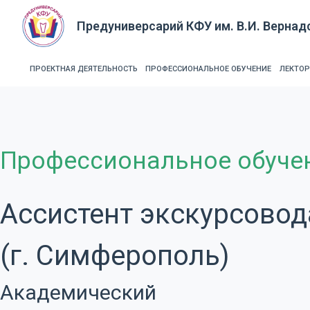
П
Предуниверсарий КФУ им. В.И. Вернад
е
р
е
ПРОЕКТНАЯ ДЕЯТЕЛЬНОСТЬ
ПРОФЕССИОНАЛЬНОЕ ОБУЧЕНИЕ
ЛЕКТО
й
т
и
к
Профессиональное обуче
с
у
т
Ассистент экскурсовода
и
(г. Симферополь)
Академический