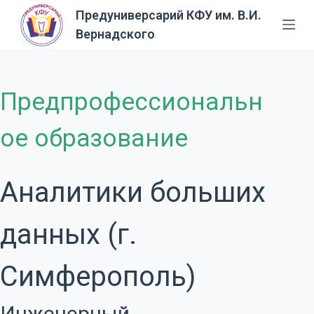
Предуниверсарий КФУ им. В.И.
П
Вернадского
е
р
е
й
Предпрофессиональн
т
и
ое образование
к
с
у
Аналитики больших
т
и
данных (г.
Симферополь)
Инженерный