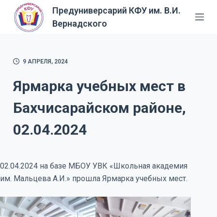
Предуниверсарий КФУ им. В.И.
П
Вернадского
е
р
е
й
9 АПРЕЛЯ, 2024
т
Ярмарка учебных мест в
и
к
Бахчисарайском районе,
с
у
02.04.2024
т
и
02.04.2024 на базе МБОУ УВК «Школьная академия
им. Мальцева А.И.» прошла Ярмарка учебных мест.